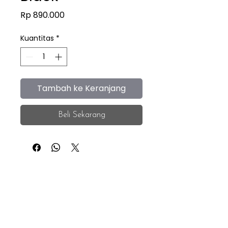
Harga
Rp 890.000
Kuantitas
*
Tambah ke Keranjang
Beli Sekarang
iEye
Home
Facebook
Instagram
About