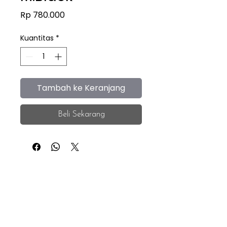
Harga
Rp 780.000
Kuantitas
*
Tambah ke Keranjang
Beli Sekarang
iEye
Home
Facebook
Instagram
About