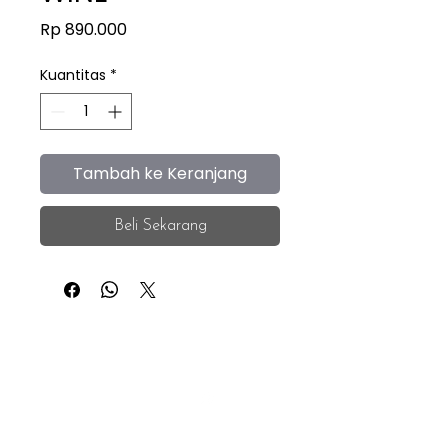
Harga
Rp 890.000
Kuantitas
*
Tambah ke Keranjang
Beli Sekarang
iEye
Home
Facebook
Instagram
About