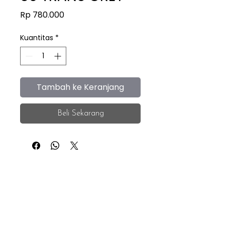
Harga
Rp 780.000
Kuantitas
*
Tambah ke Keranjang
Beli Sekarang
iEye
Home
Facebook
Instagram
About