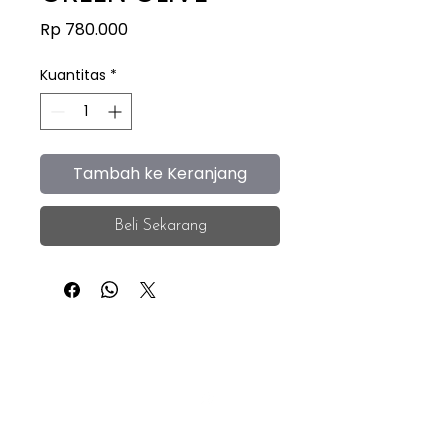
Harga
Rp 780.000
Kuantitas
*
Tambah ke Keranjang
Beli Sekarang
iEye
Home
Facebook
Instagram
About