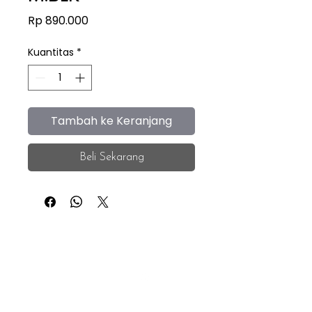
Harga
Rp 890.000
Kuantitas
*
Tambah ke Keranjang
Beli Sekarang
iEye
Home
Facebook
Instagram
About