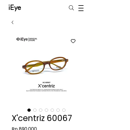
iEye
X'centriz 60067
Harga
Rp 890.000