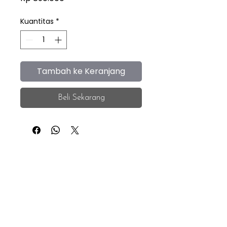
Kuantitas
*
Tambah ke Keranjang
Beli Sekarang
iEye
Home
Facebook
Instagram
About
Whatsapp
F.A.Q.