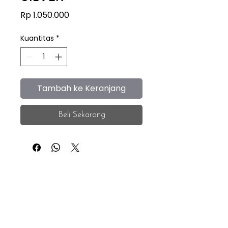
Harga
Rp 1.050.000
Kuantitas
*
Tambah ke Keranjang
Beli Sekarang
iEye
Home
Facebook
Instagram
About