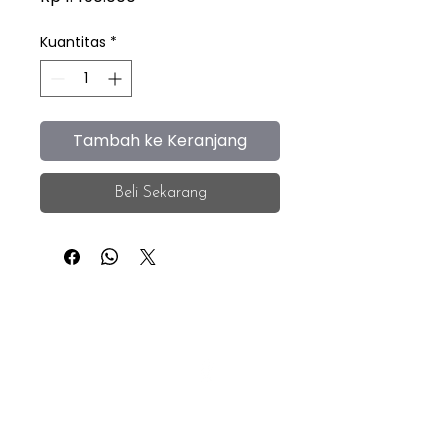
Kuantitas
*
Tambah ke Keranjang
Beli Sekarang
iEye
Home
Facebook
Instagram
About
Whatsapp
F.A.Q.