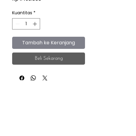
Kuantitas
*
Tambah ke Keranjang
Beli Sekarang
iEye
Home
Facebook
Instagram
About
Whatsapp
F.A.Q.