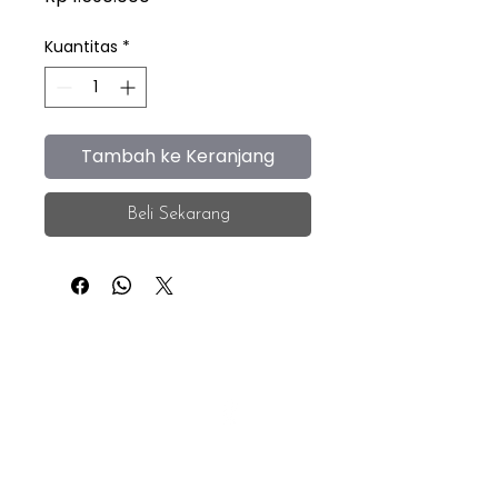
Kuantitas
*
Tambah ke Keranjang
Beli Sekarang
iEye
Home
Facebook
Instagram
About
Whatsapp
F.A.Q.