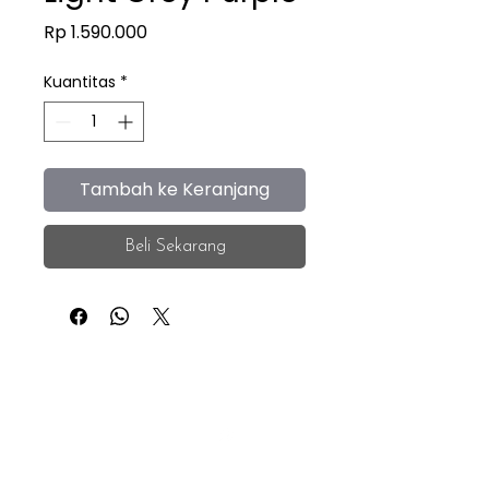
Harga
Rp 1.590.000
Kuantitas
*
Tambah ke Keranjang
Beli Sekarang
iEye
Home
Facebook
Instagram
About