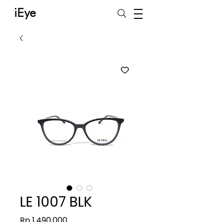
iEye
LE 1007 BLK
Harga
Rp 1.490.000