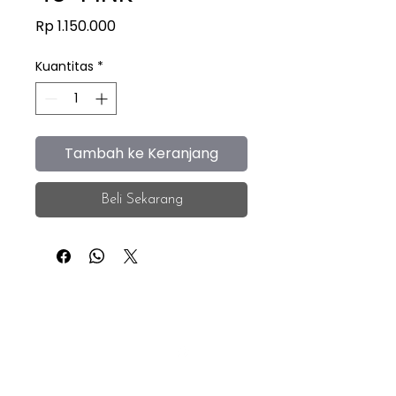
Harga
Rp 1.150.000
Kuantitas
*
Tambah ke Keranjang
Beli Sekarang
iEye
Home
Facebook
Instagram
About