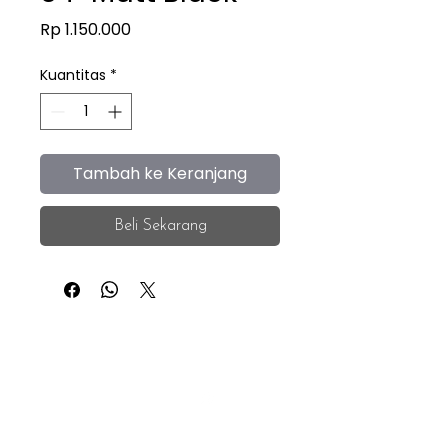
Harga
Rp 1.150.000
Kuantitas
*
Tambah ke Keranjang
Beli Sekarang
iEye
Home
Facebook
Instagram
About