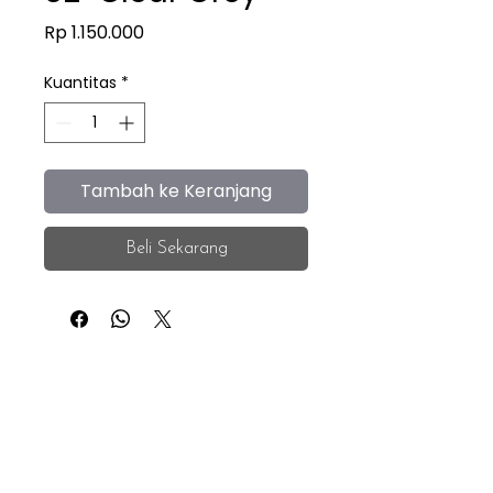
Harga
Rp 1.150.000
Kuantitas
*
Tambah ke Keranjang
Beli Sekarang
iEye
Home
Facebook
Instagram
About