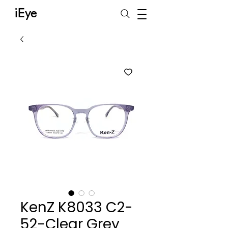
iEye
KenZ K8033 C2-
52-Clear Grey