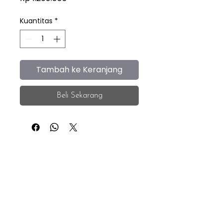
Kuantitas
*
Tambah ke Keranjang
Beli Sekarang
iEye
Home
Facebook
Instagram
About
Whatsapp
F.A.Q.