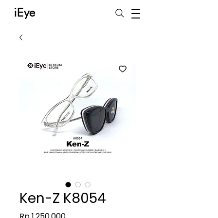
iEye
Ken-Z K8054
Harga
Rp 1.250.000