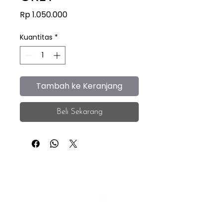
Harga
Rp 1.050.000
Kuantitas
*
Tambah ke Keranjang
Beli Sekarang
iEye
Home
Facebook
Instagram
About