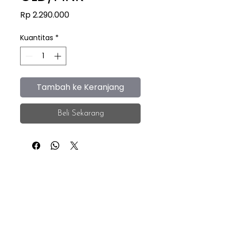
Harga
Rp 2.290.000
Kuantitas
*
Tambah ke Keranjang
Beli Sekarang
iEye
Home
Facebook
Instagram
About