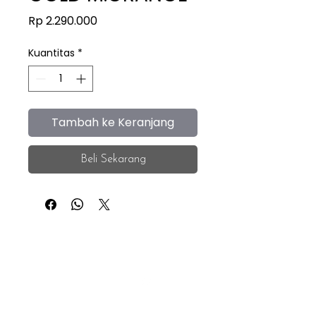
Harga
Rp 2.290.000
Kuantitas
*
Tambah ke Keranjang
Beli Sekarang
iEye
Home
Facebook
Instagram
About