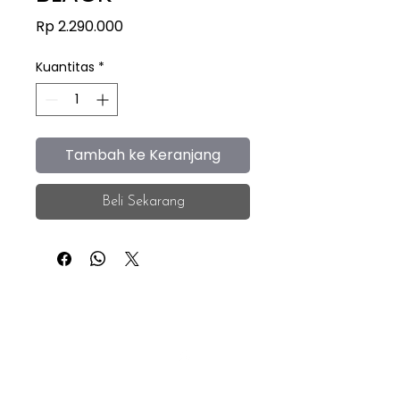
Harga
Rp 2.290.000
Kuantitas
*
Tambah ke Keranjang
Beli Sekarang
iEye
Home
Facebook
Instagram
About