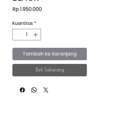
Harga
Rp 1.950.000
Kuantitas
*
Tambah ke Keranjang
Beli Sekarang
iEye
Home
Facebook
Instagram
About