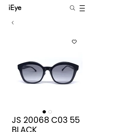
iEye
JS 20068 C03 55
BLACK