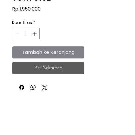
Harga
Rp 1.950.000
Kuantitas
*
Tambah ke Keranjang
Beli Sekarang
iEye
Home
Facebook
Instagram
About