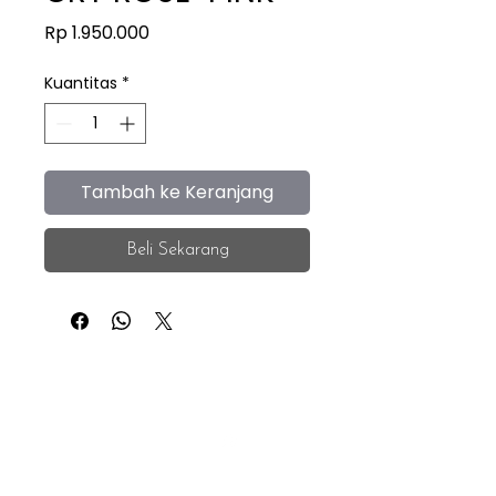
Harga
Rp 1.950.000
Kuantitas
*
Tambah ke Keranjang
Beli Sekarang
iEye
Home
Facebook
Instagram
About