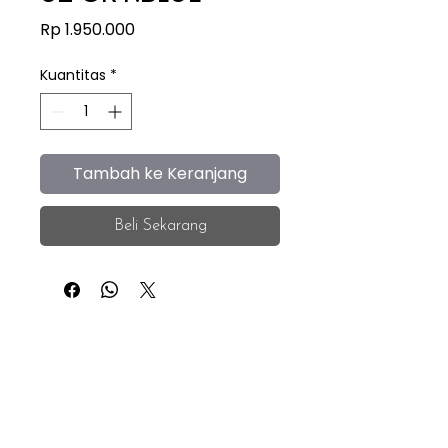
Harga
Rp 1.950.000
Kuantitas
*
Tambah ke Keranjang
Beli Sekarang
iEye
Home
Facebook
Instagram
About