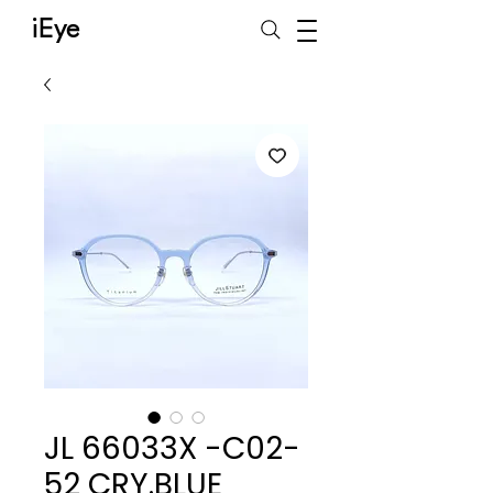
iEye
JL 66033X -C02-
52 CRY.BLUE