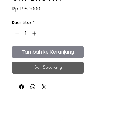
Harga
Rp 1.950.000
Kuantitas
*
Tambah ke Keranjang
Beli Sekarang
iEye
Home
Facebook
Instagram
About