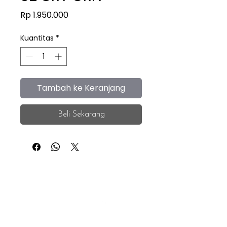
Harga
Rp 1.950.000
Kuantitas
*
Tambah ke Keranjang
Beli Sekarang
iEye
Home
Facebook
Instagram
About