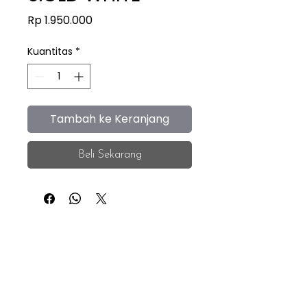
Harga
Rp 1.950.000
Kuantitas
*
Tambah ke Keranjang
Beli Sekarang
iEye
Home
Facebook
Instagram
About