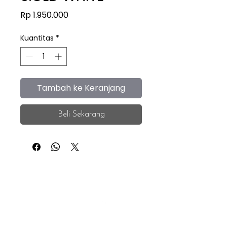
Harga
Rp 1.950.000
Kuantitas
*
Tambah ke Keranjang
Beli Sekarang
iEye
Home
Facebook
Instagram
About