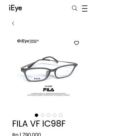
iEye
FILA VF IC98F
Harga
Rp 1.790.000