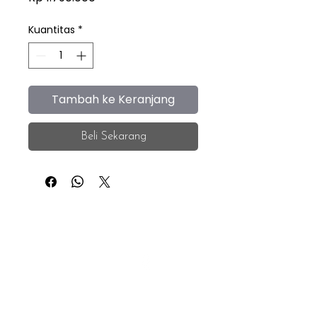
Kuantitas
*
Tambah ke Keranjang
Beli Sekarang
iEye
Home
Facebook
Instagram
About
Whatsapp
F.A.Q.