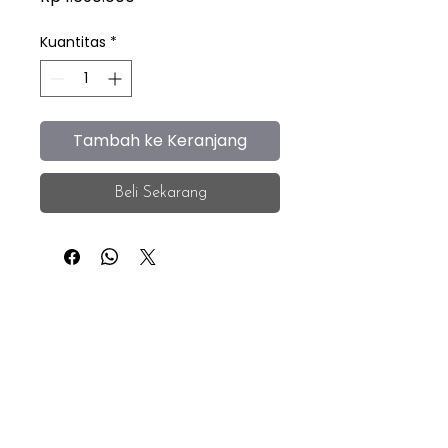
Kuantitas
*
Tambah ke Keranjang
Beli Sekarang
iEye
Home
Facebook
Instagram
About
Whatsapp
F.A.Q.