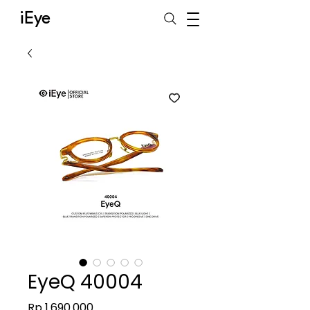
iEye
EyeQ 40004
Harga
Rp 1.690.000