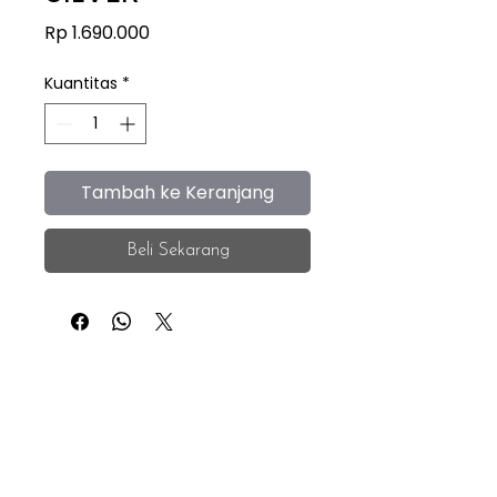
Harga
Rp 1.690.000
Kuantitas
*
Tambah ke Keranjang
Beli Sekarang
iEye
Home
Facebook
Instagram
About