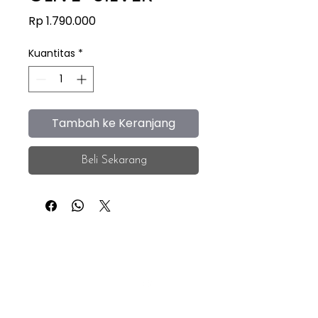
Harga
Rp 1.790.000
Kuantitas
*
Tambah ke Keranjang
Beli Sekarang
iEye
Home
Facebook
Instagram
About