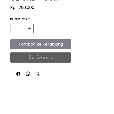
Harga
Rp 1.790.000
Kuantitas
*
Tambah ke Keranjang
Beli Sekarang
iEye
Home
Facebook
Instagram
About